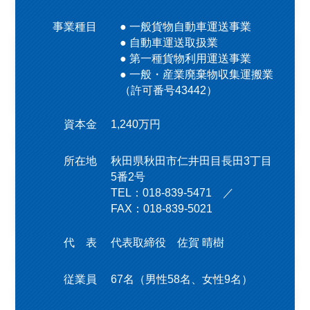
事業種目
● 一般貨物自動車運送事業
● 自動車運送取扱業
● 第一種貨物利用運送事業
● 一般・産業廃棄物収集運搬業
（許可番号43442）
資本金
1,240万円
所在地
秋田県秋田市仁井田目長田3丁目
5番2号
TEL：018-839-5471 ／
FAX：018-839-5021
代 表
代表取締役 佐賀 晴樹
従業員
67名（男性58名、女性9名）