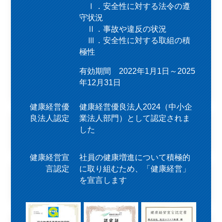
Ⅰ．安全性に対する法令の遵
守状況
Ⅱ．事故や違反の状況
Ⅲ．安全性に対する取組の積
極性
有効期間 2022年1月1日～2025
年12月31日
健康経営優
健康経営優良法人2024（中小企
良法人認定
業法人部門）として認定されま
した
健康経営宣
社員の健康増進について積極的
言認定
に取り組むため、「健康経営」
を宣言します