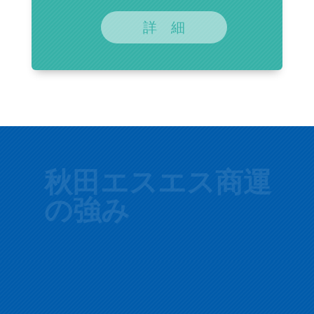
詳 細
秋田エスエス商運
の強み